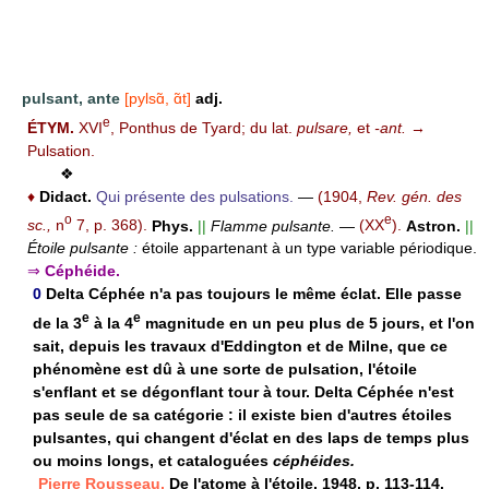
pulsant, ante
[pylsɑ̃, ɑ̃t]
adj.
e
ÉTYM.
XVI
, Ponthus de Tyard; du lat.
pulsare,
et
-ant.
→
Pulsation.
❖
♦
Didact.
Qui présente des pulsations.
—
(1904,
Rev. gén. des
o
e
sc.,
n
7, p. 368).
Phys.
||
Flamme pulsante.
—
(XX
).
Astron.
||
Étoile pulsante :
étoile appartenant à un type variable périodique.
⇒
Céphéide.
0
Delta Céphée n'a pas toujours le même éclat. Elle passe
e
e
de la 3
à la 4
magnitude en un peu plus de 5 jours, et l'on
sait, depuis les travaux d'Eddington et de Milne, que ce
phénomène est dû à une sorte de pulsation, l'étoile
s'enflant et se dégonflant tour à tour. Delta Céphée n'est
pas seule de sa catégorie : il existe bien d'autres étoiles
pulsantes, qui changent d'éclat en des laps de temps plus
ou moins longs, et cataloguées
céphéides.
Pierre Rousseau,
De l'atome à l'étoile, 1948, p. 113-114.