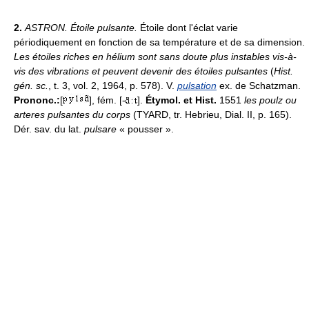
2.
ASTRON.
Étoile pulsante.
Étoile dont l'éclat varie
périodiquement en fonction de sa température et de sa dimension.
Les étoiles riches en hélium sont sans doute plus instables vis-à-
vis des vibrations et peuvent devenir des étoiles pulsantes
(
Hist.
gén. sc.
, t. 3, vol. 2, 1964, p. 578). V.
pulsation
ex. de Schatzman.
Prononc.:
[
], fém. [-
].
Étymol. et Hist.
1551
les poulz ou
arteres pulsantes du corps
(TYARD, tr. Hebrieu, Dial. II, p. 165).
Dér. sav. du lat.
pulsare
« pousser ».