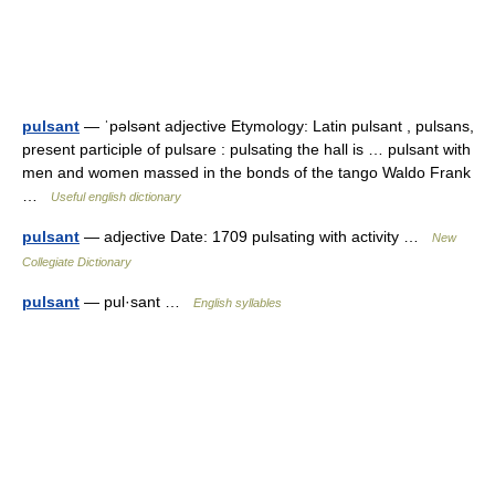
pulsant
— ˈpəlsənt adjective Etymology: Latin pulsant , pulsans,
present participle of pulsare : pulsating the hall is … pulsant with
men and women massed in the bonds of the tango Waldo Frank
…
Useful english dictionary
pulsant
— adjective Date: 1709 pulsating with activity …
New
Collegiate Dictionary
pulsant
— pul·sant …
English syllables