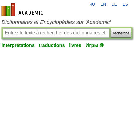
RU
EN
DE
ES
fr-academic.com
Dictionnaires et Encyclopédies sur 'Academic'
Recherche!
interprétations
traductions
livres
Игры ⚽