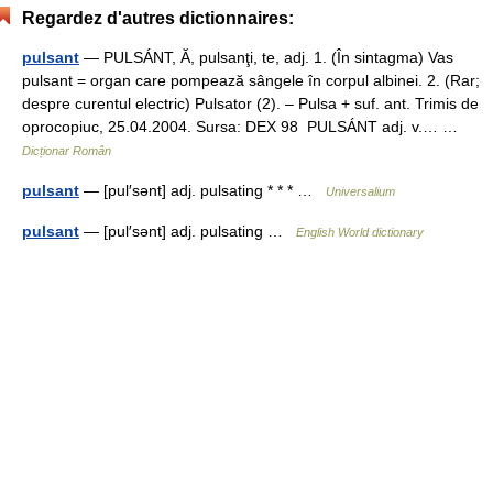
Regardez d'autres dictionnaires:
pulsant
— PULSÁNT, Ă, pulsanţi, te, adj. 1. (În sintagma) Vas
pulsant = organ care pompează sângele în corpul albinei. 2. (Rar;
despre curentul electric) Pulsator (2). – Pulsa + suf. ant. Trimis de
oprocopiuc, 25.04.2004. Sursa: DEX 98 PULSÁNT adj. v.… …
Dicționar Român
pulsant
— [pul′sənt] adj. pulsating * * * …
Universalium
pulsant
— [pul′sənt] adj. pulsating …
English World dictionary