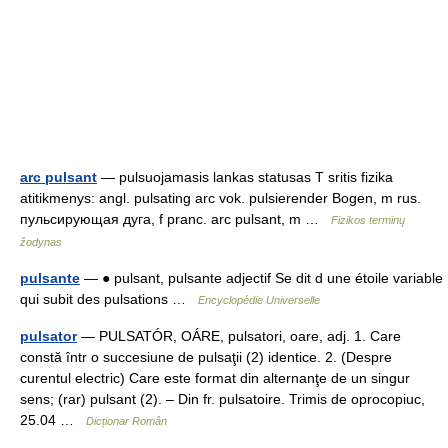
arc pulsant
— pulsuojamasis lankas statusas T sritis fizika
atitikmenys: angl. pulsating arc vok. pulsierender Bogen, m rus.
пульсирующая дуга, f pranc. arc pulsant, m …
Fizikos terminų
žodynas
pulsante
— ● pulsant, pulsante adjectif Se dit d une étoile variable
qui subit des pulsations …
Encyclopédie Universelle
pulsator
— PULSATÓR, OÁRE, pulsatori, oare, adj. 1. Care
constă într o succesiune de pulsaţii (2) identice. 2. (Despre
curentul electric) Care este format din alternanţe de un singur
sens; (rar) pulsant (2). – Din fr. pulsatoire. Trimis de oprocopiuc,
25.04 …
Dicționar Român