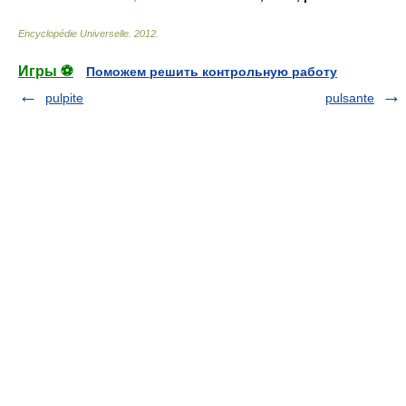
Encyclopédie Universelle
.
2012
.
Игры ⚽
Поможем решить контрольную работу
pulpite
pulsante